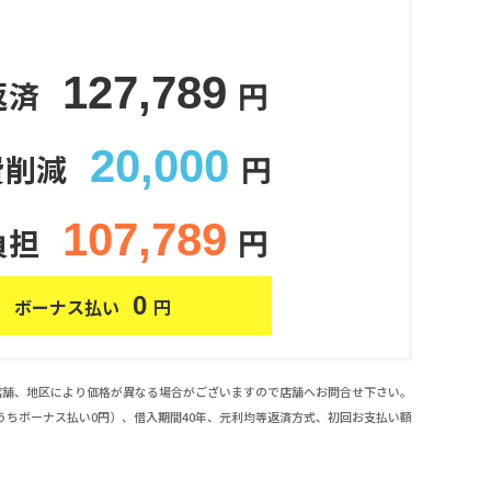
127,789
返済
円
20,000
費削減
円
107,789
負担
円
0
ボーナス払い
円
店舗、地区により価格が異なる場合がございますので店舗へお問合せ下さい。
万円（うちボーナス払い0円）、借入期間40年、元利均等返済方式、初回お支払い額