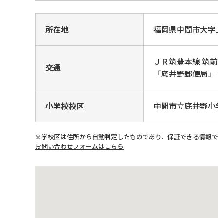
所在地
福岡県中間市大
ＪＲ筑豊本線 筑前
交通
「底井野郵便局」 徒
小学校校区
中間市立底井野小
※学校区は住所から自動判定したものであり、保証できる情報
お問い合わせフォームはこちら