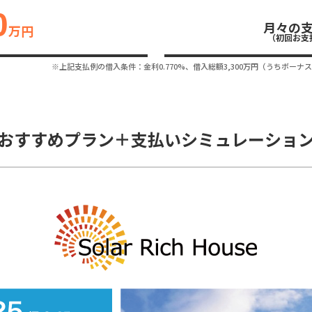
0
月々の
万円
（初回お支
※上記支払例の借入条件：金利0.770%、借入総額
3,300
万円（うちボーナス
おすすめプラン＋支払いシミュレーショ