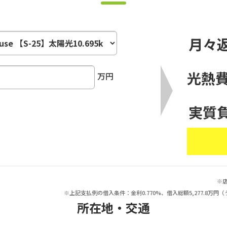
月々
光熱
万円
実質
※
※上記支払例の借入条件：金利0.770%、借入総額5,277.8
所在地・交通