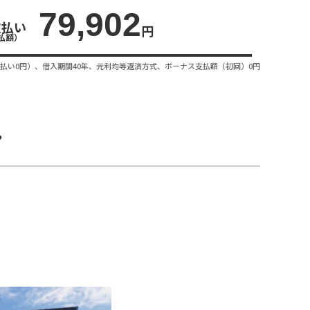
79,902
支払い
円
払額）
払い0円）、借入期間40年、元利均等返済方式、ボーナス支払額（初回）0円
ン