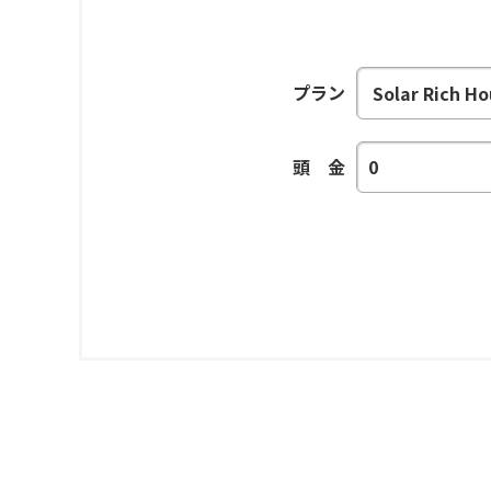
プラン
頭 金