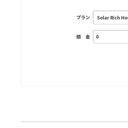
プラン
頭 金