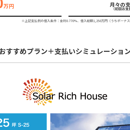
0
月々の
万円
（初回お支
※上記支払例の借入条件：金利0.770%、借入総額
1,250
万円（うちボーナス
おすすめプラン＋支払いシミュレーショ