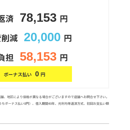
78,153
返済
円
20,000
費削減
円
58,153
負担
円
0
ボーナス払い
円
店舗、地区により価格が異なる場合がございますので店舗へお問合せ下さい。
万円（うちボーナス払い0円）、借入期間40年、元利均等返済方式、初回お支払い額