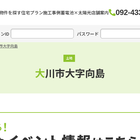
092-43
物件を探す
住宅プラン
施工事例
蓄電池×太陽光
店舗案内
ンID
パスワード
市大字向島
土地
大川市大字向島