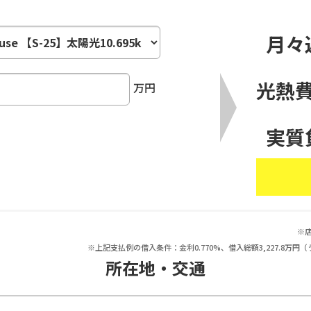
月々
光熱
万円
実質
※
※上記支払例の借入条件：金利0.770%、借入総額3,227.8
所在地・交通