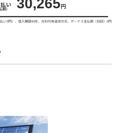
30,265
支払い
円
払額）
払い0円）、借入期間40年、元利均等返済方式、ボーナス支払額（初回）0円
ン