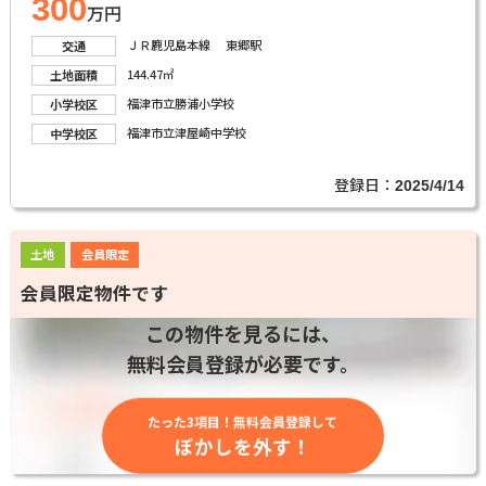
300
万円
ＪＲ鹿児島本線 東郷駅
交通
144.47㎡
土地面積
福津市立勝浦小学校
小学校区
福津市立津屋崎中学校
中学校区
登録日：
2025/4/14
土地
会員限定
会員限定物件です
この物件を見るには、
無料会員登録が必要です。
たった3項目！無料会員登録して
ぼかしを外す！