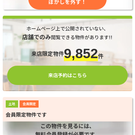
ぼかしを外す！
ホームページ上で公開されていない、
店舗でのみ
閲覧できる物件があります!!
9,852
来店限定物件
件
来店予約はこちら
土地
会員限定
会員限定物件です
この物件を見るには、
無料会員登録が必要です。