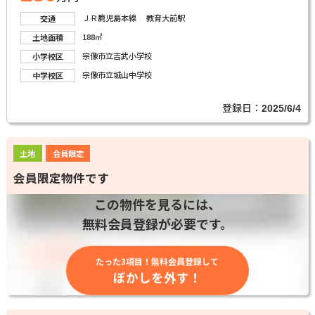
ＪＲ鹿児島本線 教育大前駅
交通
188㎡
土地面積
宗像市立吉武小学校
小学校区
宗像市立城山中学校
中学校区
登録日：
2025/6/4
土地
会員限定
会員限定物件です
この物件を見るには、
無料会員登録が必要です。
たった3項目！無料会員登録して
ぼかしを外す！