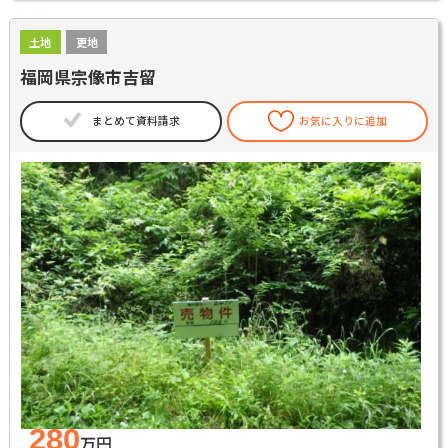
土地
更地
福岡県宗像市吉留
まとめて資料請求
お気に入りに追加
280
万円