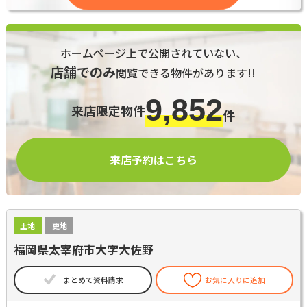
ホームページ上で公開されていない、
店舗でのみ
閲覧できる物件があります!!
9,852
来店限定物件
件
来店予約はこちら
土地
更地
福岡県太宰府市大字大佐野
まとめて資料請求
お気に入りに追加