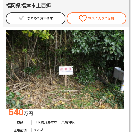
福岡県福津市上西郷
まとめて資料請求
お気に入りに追加
540
万円
ＪＲ鹿児島本線 東福間駅
交通
353㎡
土地面積