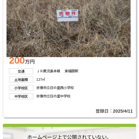
200
万円
ＪＲ鹿児島本線 東福間駅
交通
127㎡
土地面積
宗像市立日の里西小学校
小学校区
宗像市立日の里中学校
中学校区
登録日：
2025/4/11
ホームページ上で公開されていない、