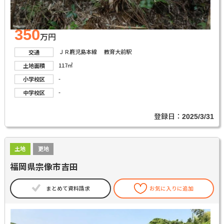
350
万円
ＪＲ鹿児島本線 教育大前駅
交通
117㎡
土地面積
-
小学校区
-
中学校区
登録日：
2025/3/31
土地
更地
福岡県宗像市吉田
まとめて資料請求
お気に入りに追加